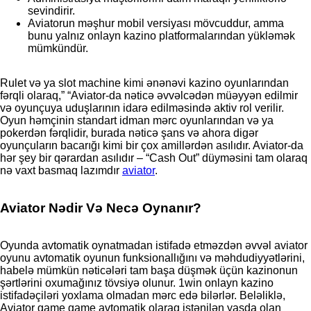
sevindirir.
Aviatorun məşhur mobil versiyası mövcuddur, amma
bunu yalnız onlayn kazino platformalarından yükləmək
mümkündür.
Rulet və ya slot machine kimi ənənəvi kazino oyunlarından
fərqli olaraq,” “Aviator-da nəticə əvvəlcədən müəyyən edilmir
və oyunçuya uduşlarının idarə edilməsində aktiv rol verilir.
Oyun həmçinin standart idman mərc oyunlarından və ya
pokerdən fərqlidir, burada nəticə şans və ahora digər
oyunçuların bacarığı kimi bir çox amillərdən asılıdır. Aviator-da
hər şey bir qərardan asılıdır – “Cash Out” düyməsini tam olaraq
nə vaxt basmaq lazımdır
aviator
.
Aviator Nədir Və Necə Oynanır?
Oyunda avtomatik oynatmadan istifadə etməzdən əvvəl aviator
oyunu avtomatik oyunun funksionallığını və məhdudiyyətlərini,
habelə mümkün nəticələri tam başa düşmək üçün kazinonun
şərtlərini oxumağınız tövsiyə olunur. 1win onlayn kazino
istifadəçiləri yoxlama olmadan mərc edə bilərlər. Beləliklə,
Aviator game game avtomatik olaraq istənilən yaşda olan