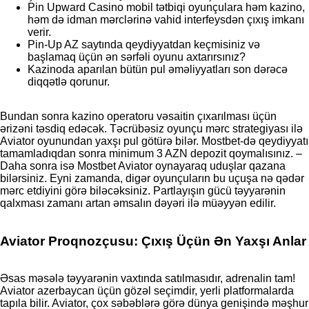
Pin Upward Casino mobil tətbiqi oyunçulara həm kazino,
həm də idman mərclərinə vahid interfeysdən çıxış imkanı
verir.
Pin-Up AZ saytında qeydiyyatdan keçmisiniz və
başlamaq üçün ən sərfəli oyunu axtarırsınız?
Kazinoda aparılan bütün pul əməliyyatları son dərəcə
diqqətlə qorunur.
Bundan sonra kazino operatoru vəsaitin çıxarılması üçün
ərizəni təsdiq edəcək. Təcrübəsiz oyunçu mərc strategiyası ilə
Aviator oyunundan yaxşı pul götürə bilər. Mostbet-də qeydiyyatı
tamamladıqdan sonra minimum 3 AZN depozit qoymalısınız. –
Daha sonra isə Mostbet Aviator oynayaraq uduşlar qazana
bilərsiniz. Eyni zamanda, digər oyunçuların bu uçuşa nə qədər
mərc etdiyini görə biləcəksiniz. Partlayışın gücü təyyarənin
qalxması zamanı artan əmsalın dəyəri ilə müəyyən edilir.
Aviator Proqnozçusu: Çıxış Üçün Ən Yaxşı Anlar
Əsas məsələ təyyarənin vaxtında satılmasıdır, adrenalin tam!
Aviator azerbaycan üçün gözəl seçimdir, yerli platformalarda
tapıla bilir. Aviator, çox səbəblərə görə dünya genişində məşhur