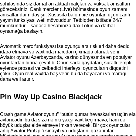
səhifəsində siz dərhal ən aktual matçları və yüksək əmsalları
görəcəksiniz. Canlı mərclər (Live) bölməsində oyun zamanı
əmsallar daim dəyişir. Xüsusilə balompié oyunları üçün canlı
yayım funksiyası weil mövcuddur. Tətbiqdən istifadə 24/7
mümkündür – sadəcə hesabınıza daxil olun və dərhal
oynamağa başlayın.
Avtomatik mərc funksiyası isə oyunçulara riskləri daha dəqiq
idarə etməyə və vaxtında mərcdən çıxmağa olanak verir.
Aviator oyunu Azərbaycanda, kazino dünyasında ən populyar
oyunlardan birinə çevrilib. Onun sadə qaydaları, sürətli templi
əyləncə prosesi və cəlbedici interfeysi oyunçuların diqqətini
çəkir. Oyun real vaxtda baş verir, bu da həyəcanı və marağı
daha weil artırır.
Pin Way Up Casino Blackjack
Crash game Aviator oyunu” “bütün qumar həvəskarları üçün əla
əyləncədir, bu da sizə nəinki yaxşı vaxt keçirməyə, həm də
böyük uduşlar əldə etməyə imkan verəcək. Bir çox oyuncular
artıq Aviator PinUp ’i sınayıb və uduşlarını qazaniblar.