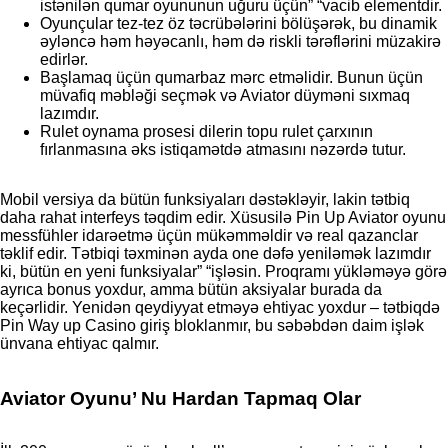
istənilən qumar oyununun uğuru üçün” “vacib elementdir.
Oyunçular tez-tez öz təcrübələrini bölüşərək, bu dinamik
əyləncə həm həyəcanlı, həm də riskli tərəflərini müzakirə
edirlər.
Başlamaq üçün qumarbaz mərc etməlidir. Bunun üçün
müvafiq məbləği seçmək və Aviator düyməni sıxmaq
lazımdır.
Rulet oynama prosesi dilerin topu rulet çarxının
fırlanmasına əks istiqamətdə atmasını nəzərdə tutur.
Mobil versiya da bütün funksiyaları dəstəkləyir, lakin tətbiq
daha rahat interfeys təqdim edir. Xüsusilə Pin Up Aviator oyunu
messfühler idarəetmə üçün mükəmməldir və real qazanclar
təklif edir. Tətbiqi təxminən ayda one dəfə yeniləmək lazımdır
ki, bütün en yeni funksiyalar” “işləsin. Proqramı yükləməyə görə
ayrıca bonus yoxdur, amma bütün aksiyalar burada da
keçərlidir. Yenidən qeydiyyat etməyə ehtiyac yoxdur – tətbiqdə
Pin Way up Casino giriş bloklanmır, bu səbəbdən daim işlək
ünvana ehtiyac qalmır.
Aviator Oyunu’ Nu Hardan Tapmaq Olar