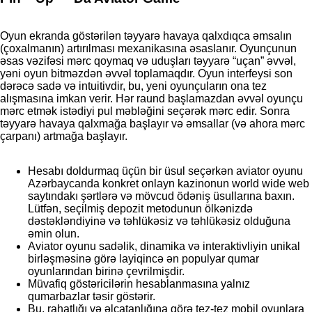
Oyun ekranda göstərilən təyyarə havaya qalxdıqca əmsalın
(çoxalmanın) artırılması mexanikasına əsaslanır. Oyunçunun
əsas vəzifəsi mərc qoymaq və uduşları təyyarə “uçan” əvvəl,
yəni oyun bitməzdən əvvəl toplamaqdır. Oyun interfeysi son
dərəcə sadə və intuitivdir, bu, yeni oyunçuların ona tez
alışmasına imkan verir. Hər raund başlamazdan əvvəl oyunçu
mərc etmək istədiyi pul məbləğini seçərək mərc edir. Sonra
təyyarə havaya qalxmağa başlayır və əmsallar (və ahora mərc
çarpanı) artmağa başlayır.
Hesabı doldurmaq üçün bir üsul seçərkən aviator oyunu
Azərbaycanda konkret onlayn kazinonun world wide web
saytındakı şərtlərə və mövcud ödəniş üsullarına baxın.
Lütfən, seçilmiş depozit metodunun ölkənizdə
dəstəkləndiyinə və təhlükəsiz və təhlükəsiz olduğuna
əmin olun.
Aviator oyunu sadəlik, dinamika və interaktivliyin unikal
birləşməsinə görə layiqincə ən populyar qumar
oyunlarından birinə çevrilmişdir.
Müvafiq göstəricilərin hesablanmasına yalnız
qumarbazlar təsir göstərir.
Bu, rahatlığı və əlçatanlığına görə tez-tez mobil oyunlara