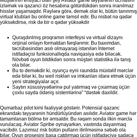
Müştərinin ehtiyacı olan şey Aviator game təyyarənin ucmasını
izləmək və qazanci öz hesabına götürdükdən sonra inanılmaz
hisslər yaşamaqdır. Rəylərə görə, demək olar ki, bütün tanınmış
virtual klublari bu online game təmsil edir. Bu nisbət nə qədər
yüksəkdirsə, risk də bir o qədər yüksəkdir
Quraşdırılmış proqramın interfeysi və virtual dizaynı
orijinal onlayn formatdan fərqlənmir. Bu baxımdan,
təcrübəsindən asılı olmayaraq istənilən İnternet
istifadəçisi funksionallıqda naviqasiya edə biləcək.
Növbəti oyun bitdikdən sonra müştəri statistika ilə tanış
ola bilər.
Bu to deməkdir ki, oyunçu eyni raundda müxtəlif mərclər
edə bilər ki, bu weil riskləri və imkanları idarə etmək üçün
yeni strategiyalar açır.
Saytın xüsusiyyətlərinə pul yatırmaq və çıxarmaq üçün
çoxlu sayda ödəniş sistemlərinə” “dəstək daxildir.
Qumarbaz pilot kimi fəaliyyət göstərir. Potensial qazanc
ekrandakı təyyarənin hündürlüyündən asılıdır. Aviator game hər
tamamlanan bölmə bir əmsaldır. Bu rəqəm sonda ilkin mərclə
vurulacaq. Aviator Spribe oynayarkən, vaxtında dayanmaq
vacibdir. Lazımsız risk bütün pulların itirilməsinə səbəb ola
bilər. Oyun prosesini başa çatdırmaq üçün istifadəçiyə sadəcə