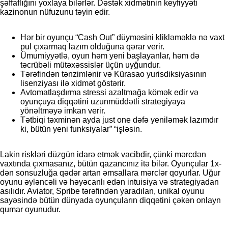
şəffaflığını yoxlaya bilərlər. Dəstək xidmətinin keyfiyyəti
kazinonun nüfuzunu təyin edir.
Hər bir oyunçu “Cash Out” düyməsini klikləməklə nə vaxt
pul çıxarmaq lazım olduğuna qərar verir.
Ümumiyyətlə, oyun həm yeni başlayanlar, həm də
təcrübəli mütəxəssislər üçün uyğundur.
Tərəfindən tənzimlənir və Kürasao yurisdiksiyasının
lisenziyası ilə xidmət göstərir.
Avtomatlaşdırma stressi azaltmağa kömək edir və
oyunçuya diqqətini uzunmüddətli strategiyaya
yönəltməyə imkan verir.
Tətbiqi təxminən ayda just one dəfə yeniləmək lazımdır
ki, bütün yeni funksiyalar” “işləsin.
Lakin riskləri düzgün idarə etmək vacibdir, çünki mərcdən
vaxtında çıxmasanız, bütün qazancınız itə bilər. Oyunçular 1x-
dən sonsuzluğa qədər artan əmsallara mərclər qoyurlar. Uğur
oyunu əyləncəli və həyəcanlı edən intuisiya və strategiyadan
asılıdır. Aviator, Spribe tərəfindən yaradılan, unikal oyunu
sayəsində bütün dünyada oyunçuların diqqətini çəkən onlayn
qumar oyunudur.