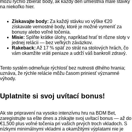
môžu rýchlo zbierať body, ak každý deň umiestnia malé stávky
na niekoľko hier.
Získavajte body:
Za každý stávku vo výške €20
získavate vernostné body, ktoré je možné vymeniť za
bonusy alebo voľné točenia.
Misie:
Splňte krátke úlohy, napríklad hrať tri rôzne sloty v
jednej relácii — bez veľkých záväzkov.
Rakeback:
Až 17 % späť zo strát na stolových hrách, čo
vám okamžite vráti peniaze a udrží váš bankroll zdravý.
Tento systém odmeňuje rýchlosť bez nutnosti dlhého hrania;
uznáva, že rýchle relácie môžu časom priniesť významné
výhody.
Uplatnite si svoj uvítací bonus!
Ak ste pripravení na vysoko intenzívnu hru na BDM Bet,
zaregistrujte sa ešte dnes a získajte svoj uvítací bonus — až do
€1,500 plus voľné točenia pri vašich prvých troch vkladoch. S
nízkymi minimálnymi vkladmi a okamžitými výplatami nie je