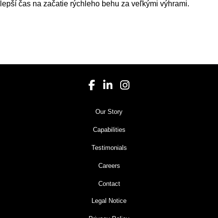
lepší čas na začatie rýchleho behu za veľkými výhrami.
Our Story
Capabilities
Testimonials
Careers
Contact
Legal Notice