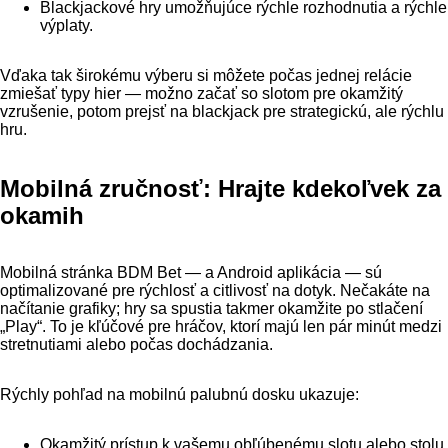
Blackjackové hry umožňujúce rýchle rozhodnutia a rýchle
výplaty.
Vďaka tak širokému výberu si môžete počas jednej relácie
zmiešať typy hier — možno začať so slotom pre okamžitý
vzrušenie, potom prejsť na blackjack pre strategickú, ale rýchlu
hru.
Mobilná zručnosť: Hrajte kdekoľvek za
okamih
Mobilná stránka BDM Bet — a Android aplikácia — sú
optimalizované pre rýchlosť a citlivosť na dotyk. Nečakáte na
načítanie grafiky; hry sa spustia takmer okamžite po stlačení
„Play“. To je kľúčové pre hráčov, ktorí majú len pár minút medzi
stretnutiami alebo počas dochádzania.
Rýchly pohľad na mobilnú palubnú dosku ukazuje:
Okamžitý prístup k vašemu obľúbenému slotu alebo stolu.