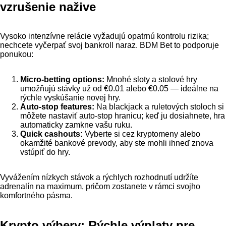
vzrušenie nažive
Vysoko intenzívne relácie vyžadujú opatrnú kontrolu rizika;
nechcete vyčerpať svoj bankroll naraz. BDM Bet to podporuje
ponukou:
Micro‑betting options:
Mnohé sloty a stolové hry
umožňujú stávky už od €0.01 alebo €0.05 — ideálne na
rýchle vyskúšanie novej hry.
Auto‑stop features:
Na blackjack a ruletových stoloch si
môžete nastaviť auto‑stop hranicu; keď ju dosiahnete, hra
automaticky zamkne vašu ruku.
Quick cashouts:
Vyberte si cez kryptomeny alebo
okamžité bankové prevody, aby ste mohli ihneď znova
vstúpiť do hry.
Vyvážením nízkych stávok a rýchlych rozhodnutí udržíte
adrenalín na maximum, pričom zostanete v rámci svojho
komfortného pásma.
Krypto výbery: Rýchle výplaty pre