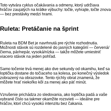
Toto vytvára cyklus očakávania a odmeny, ktorý udržiava
hráčov zaujatých na krátke výbuchy: točte, vyhrajte, točte znova
— bez prestávky medzi hrami.
Ruleta: Pretáčanie na šprint
Ruleta na BDM Bet je navrhnutá pre rýchle rozhodnutia.
Možnosti stávok sú rozdelené do jasných kategórií — červená/
čierna, pár/nepár, vysoká/nízka — takže môžete umiestniť
viacero stávok na jeden pohľad.
Samo točenie trvá menej ako dve sekundy od okamihu, keď sa
loptička dostane do točiaceho sa kolesa, po konečný výsledok
zobrazený na obrazovke. Tento rýchly obrat znamená, že
môžete hrať niekoľko kôl za menej ako päť minút.
Vzrušenie prichádza zo sledovania, ako loptička padá a vaše
vybrané číslo sa takmer okamžite rozsvieti — ideálne pre
hráčov, ktorí chcú vysokú intenzitu bez čakania.