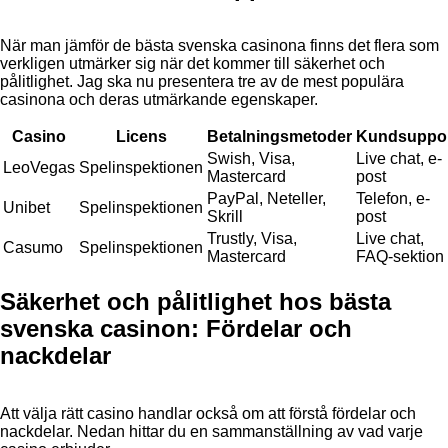
När man jämför de bästa svenska casinona finns det flera som
verkligen utmärker sig när det kommer till säkerhet och
pålitlighet. Jag ska nu presentera tre av de mest populära
casinona och deras utmärkande egenskaper.
Casino
Licens
Betalningsmetoder
Kundsuppo
Swish, Visa,
Live chat, e-
LeoVegas
Spelinspektionen
Mastercard
post
PayPal, Neteller,
Telefon, e-
Unibet
Spelinspektionen
Skrill
post
Trustly, Visa,
Live chat,
Casumo
Spelinspektionen
Mastercard
FAQ-sektion
Säkerhet och pålitlighet hos bästa
svenska casinon: Fördelar och
nackdelar
Att välja rätt casino handlar också om att förstå fördelar och
nackdelar. Nedan hittar du en sammanställning av vad varje