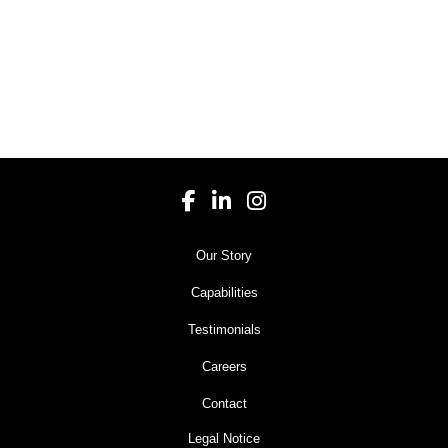
Our Story
Capabilities
Testimonials
Careers
Contact
Legal Notice