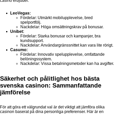
casino erbjuder.
LeoVegas:
Fördelar: Utmärkt mobilupplevelse, bred
spelportfölj.
Nackdelar: Höga omsättningskrav på bonusar.
Unibet:
Fördelar: Starka bonusar och kampanjer, bra
kundsupport.
Nackdelar: Användargränssnittet kan vara lite rörigt.
Casumo:
Fördelar: Innovativ spelupplevelse, omfattande
belöningssystem.
Nackdelar: Vissa betalningsmetoder kan ha avgifter.
Säkerhet och pålitlighet hos bästa
svenska casinon: Sammanfattande
jämförelse
För att göra ett välgrundat val är det viktigt att jämföra olika
casinon baserat på dina personliga preferenser. Här är en