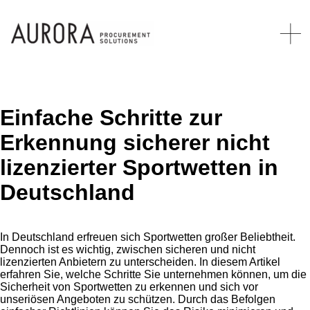
Einfache Schritte zur
Erkennung sicherer nicht
lizenzierter Sportwetten in
Deutschland
In Deutschland erfreuen sich Sportwetten großer Beliebtheit.
Dennoch ist es wichtig, zwischen sicheren und nicht
lizenzierten Anbietern zu unterscheiden. In diesem Artikel
erfahren Sie, welche Schritte Sie unternehmen können, um die
Sicherheit von Sportwetten zu erkennen und sich vor
unseriösen Angeboten zu schützen. Durch das Befolgen