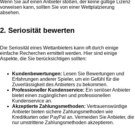
Wenn Sie auf einen Anbieter stoßen, der keine gültige Lizenz
vorweisen kann, sollten Sie von einer Wettplatzierung
absehen.
2. Seriosität bewerten
Die Seriosität eines Wettanbieters kann oft durch einige
einfache Recherchen ermittelt werden. Hier sind einige
Aspekte, die Sie berücksichtigen sollten:
Kundenbewertungen:
Lesen Sie Bewertungen und
Erfahrungen anderer Spieler, um ein Gefühl für die
Zuverlässigkeit des Anbieters zu bekommen.
Professioneller Kundenservice:
Ein seriöser Anbieter
bietet einen zugänglichen und professionellen
Kundenservice an.
Akzeptierte Zahlungsmethoden:
Vertrauenswürdige
Anbieter bieten sichere Zahlungsmethoden wie
Kreditkarten oder PayPal an. Vermeiden Sie Anbieter, die
nur umstrittene Zahlungsmethoden akzeptieren.