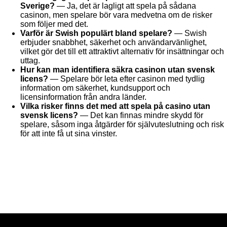
Sverige?
— Ja, det är lagligt att spela på sådana
casinon, men spelare bör vara medvetna om de risker
som följer med det.
Varför är Swish populärt bland spelare?
— Swish
erbjuder snabbhet, säkerhet och användarvänlighet,
vilket gör det till ett attraktivt alternativ för insättningar och
uttag.
Hur kan man identifiera säkra casinon utan svensk
licens?
— Spelare bör leta efter casinon med tydlig
information om säkerhet, kundsupport och
licensinformation från andra länder.
Vilka risker finns det med att spela på casino utan
svensk licens?
— Det kan finnas mindre skydd för
spelare, såsom inga åtgärder för självuteslutning och risk
för att inte få ut sina vinster.