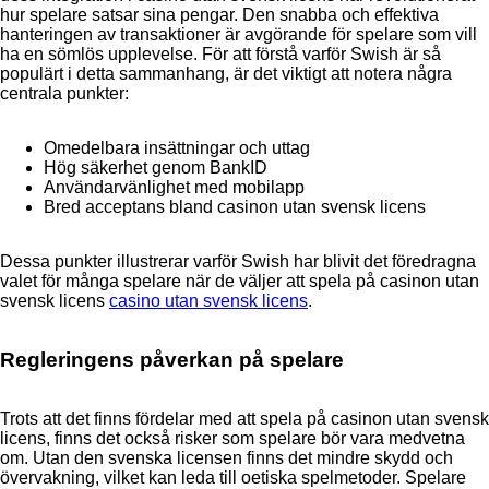
hur spelare satsar sina pengar. Den snabba och effektiva
hanteringen av transaktioner är avgörande för spelare som vill
ha en sömlös upplevelse. För att förstå varför Swish är så
populärt i detta sammanhang, är det viktigt att notera några
centrala punkter:
Omedelbara insättningar och uttag
Hög säkerhet genom BankID
Användarvänlighet med mobilapp
Bred acceptans bland casinon utan svensk licens
Dessa punkter illustrerar varför Swish har blivit det föredragna
valet för många spelare när de väljer att spela på casinon utan
svensk licens
casino utan svensk licens
.
Regleringens påverkan på spelare
Trots att det finns fördelar med att spela på casinon utan svensk
licens, finns det också risker som spelare bör vara medvetna
om. Utan den svenska licensen finns det mindre skydd och
övervakning, vilket kan leda till oetiska spelmetoder. Spelare