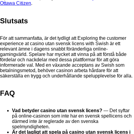
Ottawa Citizen
.
Slutsats
För att sammanfatta, är det tydligt att Exploring the customer
experience at casino utan svensk licens with Swish är ett
relevant ämne i dagens snabbt föränderliga online-
gamingvärld. Spelare har mycket att vinna på att förstå både
fördelar och nackdelar med dessa plattformar för att göra
informerade val. Med en växande acceptans av Swish som
betalningsmetod, behöver casinon arbeta hårdare för att
säkerställa en trygg och underhållande spelupplevelse för alla.
FAQ
Vad betyder casino utan svensk licens?
— Det syftar
på online-casinon som inte har en svensk spellicens och
därmed inte är reglerade av den svenska
spelmyndigheten.
Är det lagligt att spela på casino utan svensk licens i