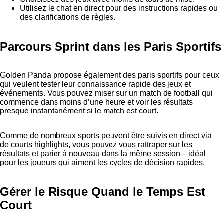
Utilisez le chat en direct pour des instructions rapides ou
des clarifications de règles.
Parcours Sprint dans les Paris Sportifs
Golden Panda propose également des paris sportifs pour ceux
qui veulent tester leur connaissance rapide des jeux et
événements. Vous pouvez miser sur un match de football qui
commence dans moins d’une heure et voir les résultats
presque instantanément si le match est court.
Comme de nombreux sports peuvent être suivis en direct via
de courts highlights, vous pouvez vous rattraper sur les
résultats et parier à nouveau dans la même session—idéal
pour les joueurs qui aiment les cycles de décision rapides.
Gérer le Risque Quand le Temps Est
Court