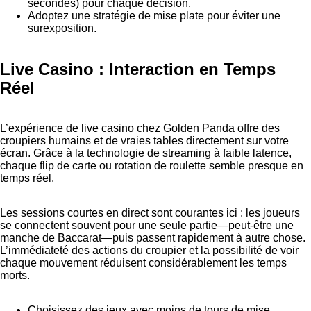
secondes) pour chaque décision.
Adoptez une stratégie de mise plate pour éviter une
surexposition.
Live Casino : Interaction en Temps
Réel
L’expérience de live casino chez Golden Panda offre des
croupiers humains et de vraies tables directement sur votre
écran. Grâce à la technologie de streaming à faible latence,
chaque flip de carte ou rotation de roulette semble presque en
temps réel.
Les sessions courtes en direct sont courantes ici : les joueurs
se connectent souvent pour une seule partie—peut-être une
manche de Baccarat—puis passent rapidement à autre chose.
L’immédiateté des actions du croupier et la possibilité de voir
chaque mouvement réduisent considérablement les temps
morts.
Choisissez des jeux avec moins de tours de mise.