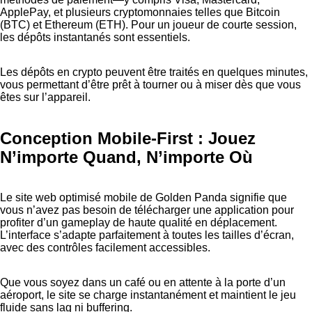
ApplePay, et plusieurs cryptomonnaies telles que Bitcoin
(BTC) et Ethereum (ETH). Pour un joueur de courte session,
les dépôts instantanés sont essentiels.
Les dépôts en crypto peuvent être traités en quelques minutes,
vous permettant d’être prêt à tourner ou à miser dès que vous
êtes sur l’appareil.
Conception Mobile-First : Jouez
N’importe Quand, N’importe Où
Le site web optimisé mobile de Golden Panda signifie que
vous n’avez pas besoin de télécharger une application pour
profiter d’un gameplay de haute qualité en déplacement.
L’interface s’adapte parfaitement à toutes les tailles d’écran,
avec des contrôles facilement accessibles.
Que vous soyez dans un café ou en attente à la porte d’un
aéroport, le site se charge instantanément et maintient le jeu
fluide sans lag ni buffering.