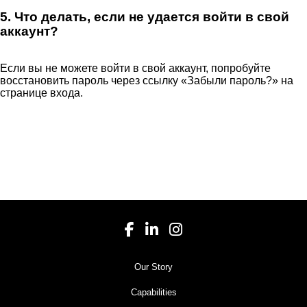
5. Что делать, если не удается войти в свой
аккаунт?
Если вы не можете войти в свой аккаунт, попробуйте
восстановить пароль через ссылку «Забыли пароль?» на
странице входа.
Our Story
Capabilities