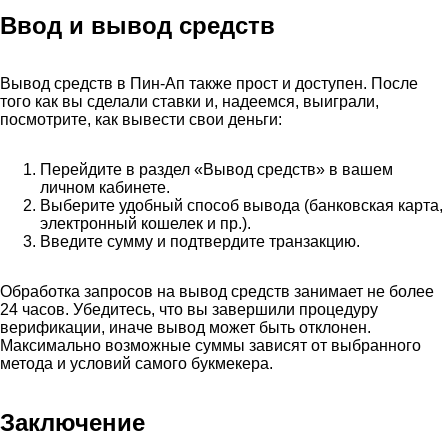
Ввод и вывод средств
Вывод средств в Пин-Ап также прост и доступен. После
того как вы сделали ставки и, надеемся, выиграли,
посмотрите, как вывести свои деньги:
Перейдите в раздел «Вывод средств» в вашем
личном кабинете.
Выберите удобный способ вывода (банковская карта,
электронный кошелек и пр.).
Введите сумму и подтвердите транзакцию.
Обработка запросов на вывод средств занимает не более
24 часов. Убедитесь, что вы завершили процедуру
верификации, иначе вывод может быть отклонен.
Максимально возможные суммы зависят от выбранного
метода и условий самого букмекера.
Заключение