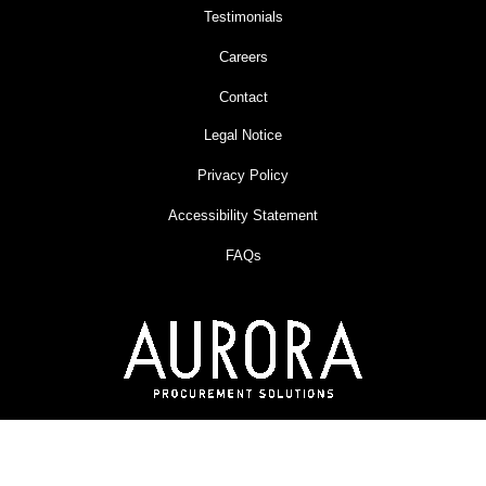
Testimonials
Careers
Contact
Legal Notice
Privacy Policy
Accessibility Statement
FAQs
An Omni Workspace Company
© 2026 Aurora Procurement Solutions