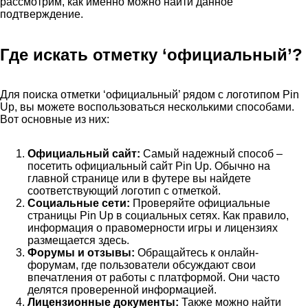
рассмотрим, как именно можно найти данное
подтверждение.
Где искать отметку ‘официальный’?
Для поиска отметки ‘официальный’ рядом с логотипом Pin
Up, вы можете воспользоваться несколькими способами.
Вот основные из них:
Официальный сайт:
Самый надежный способ –
посетить официальный сайт Pin Up. Обычно на
главной странице или в футере вы найдете
соответствующий логотип с отметкой.
Социальные сети:
Проверяйте официальные
страницы Pin Up в социальных сетях. Как правило,
информация о правомерности игры и лицензиях
размещается здесь.
Форумы и отзывы:
Обращайтесь к онлайн-
форумам, где пользователи обсуждают свои
впечатления от работы с платформой. Они часто
делятся проверенной информацией.
Лицензионные документы:
Также можно найти