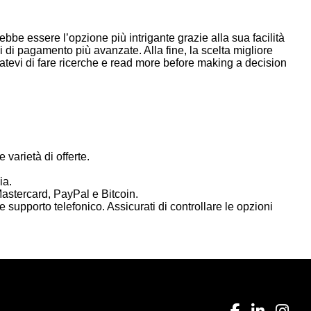
ebbe essere l’opzione più intrigante grazie alla sua facilità
ni di pagamento più avanzate. Alla fine, la scelta migliore
ratevi di fare ricerche e read more before making a decision
 varietà di offerte.
ia.
astercard, PayPal e Bitcoin.
e supporto telefonico. Assicurati di controllare le opzioni