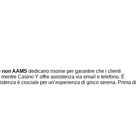
no non AAMS
dedicano risorse per garantire che i clienti
 mentre Casino Y offre assistenza via email e telefono. È
assistenza è cruciale per un’esperienza di gioco serena. Prima di