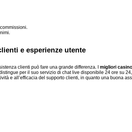
a commissioni.
nimi.
lienti e esperienze utente
sistenza clienti può fare una grande differenza. I
migliori casi
ingue per il suo servizio di chat live disponibile 24 ore su 24,
ttività e all’efficacia del supporto clienti, in quanto una buona 