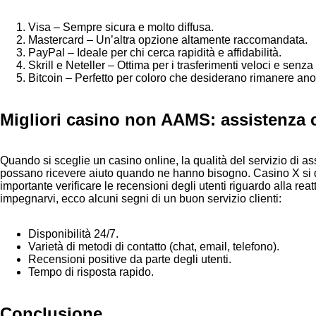
Visa – Sempre sicura e molto diffusa.
Mastercard – Un’altra opzione altamente raccomandata.
PayPal – Ideale per chi cerca rapidità e affidabilità.
Skrill e Neteller – Ottima per i trasferimenti veloci e senz
Bitcoin – Perfetto per coloro che desiderano rimanere ano
Migliori casino non AAMS: assistenza c
Quando si sceglie un casino online, la qualità del servizio di as
possano ricevere aiuto quando ne hanno bisogno. Casino X si dist
importante verificare le recensioni degli utenti riguardo alla rea
impegnarvi, ecco alcuni segni di un buon servizio clienti:
Disponibilità 24/7.
Varietà di metodi di contatto (chat, email, telefono).
Recensioni positive da parte degli utenti.
Tempo di risposta rapido.
Conclusione