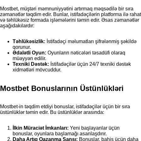
Mostbet, müştəri məmnuniyyətini artırmaq məqsədilə bir sıra
zəmanətlər təqdim edir. Bunlar, istifadəçilərin platforma ilə rahat
və təhlükəsiz formada işləmələrini təmin edir. Əsas zəmanətlər
aşağıdakılardır:
Təhlükəsizlik:
İstifadəçi məlumatları şifrələnmiş şəkildə
qorunur.
Ədalətli Oyun:
Oyunların nəticələri təsadüfi olaraq
müəyyən edilir.
Texniki Dəstək:
İstifadəçilər üçün 24/7 texniki dəstək
xidmətləri mövcuddur.
Mostbet Bonuslarının Üstünlükləri
Mostbet-in təqdim etdiyi bonuslar, istifadəçilər üçün bir sıra
üstünlüklər təmin edir. Bu üstünlüklər arasında:
İlkin Müraciət İmkanları:
Yeni başlayanlar üçün
bonuslar, oyunlara başlamağı asanlaşdırır.
Daha Artıq Qazanma Şansı:
Bonuslar, bahis üçün daha