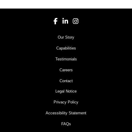
Our Story
Capabilities
Testimonials
Careers
Contact
Legal Notice
Privacy Policy
Accessibility Statement
FAQs