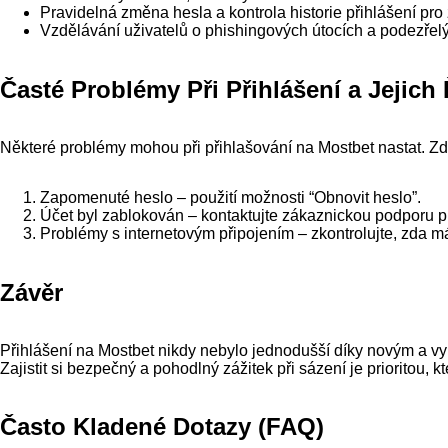
Pravidelná změna hesla a kontrola historie přihlášení pr
Vzdělávání uživatelů o phishingových útocích a podezřelý
Časté Problémy Při Přihlášení a Jejich
Některé problémy mohou při přihlašování na Mostbet nastat. Z
Zapomenuté heslo – použití možnosti “Obnovit heslo”.
Účet byl zablokován – kontaktujte zákaznickou podporu pr
Problémy s internetovým připojením – zkontrolujte, zda máte
Závěr
Přihlášení na Mostbet nikdy nebylo jednodušší díky novým a vy
Zajistit si bezpečný a pohodlný zážitek při sázení je prioritou, k
Často Kladené Dotazy (FAQ)