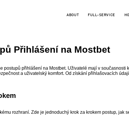
ABOUT
FULL-SERVICE
HO
pů Přihlášení na Mostbet
 postupů přihlášení na Mostbet. Uživatelé mají v současnosti k d
ezpečnost a uživatelský komfort. Od získání přihlašovacích úda
rokem
skému rozhraní. Zde je jednoduchý krok za krokem postup, jak se 