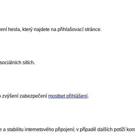
í hesla, který najdete na přihlašovací stránce.
ociálních sítích.
ro zvýšení zabezpečení
mostbet přihlášení
.
 a stabilitu internetového připojení; v případě dalších potíží k