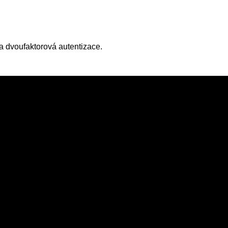
?
 a dvoufaktorová autentizace.