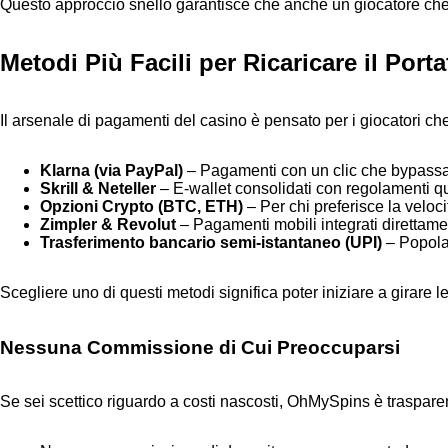
Questo approccio snello garantisce che anche un giocatore che t
Metodi Più Facili per Ricaricare il Por
Il arsenale di pagamenti del casino è pensato per i giocatori ch
Klarna (via PayPal)
– Pagamenti con un clic che bypassa
Skrill & Neteller
– E-wallet consolidati con regolamenti qu
Opzioni Crypto (BTC, ETH)
– Per chi preferisce la veloci
Zimpler & Revolut
– Pagamenti mobili integrati direttame
Trasferimento bancario semi‑istantaneo (UPI)
– Popolar
Scegliere uno di questi metodi significa poter iniziare a girare l
Nessuna Commissione di Cui Preoccuparsi
Se sei scettico riguardo a costi nascosti, OhMySpins è traspare