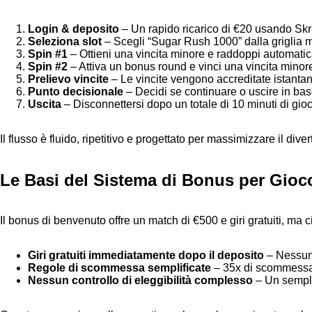
Login & deposito
– Un rapido ricarico di €20 usando Skri
Seleziona slot
– Scegli “Sugar Rush 1000” dalla griglia m
Spin #1
– Ottieni una vincita minore e raddoppi automati
Spin #2
– Attiva un bonus round e vinci una vincita minor
Prelievo vincite
– Le vincite vengono accreditate istanta
Punto decisionale
– Decidi se continuare o uscire in base
Uscita
– Disconnettersi dopo un totale di 10 minuti di gio
Il flusso è fluido, ripetitivo e progettato per massimizzare il dive
Le Basi del Sistema di Bonus per Gio
Il bonus di benvenuto offre un match di €500 e giri gratuiti, ma 
Giri gratuiti immediatamente dopo il deposito
– Nessun 
Regole di scommessa semplificate
– 35x di scommessa s
Nessun controllo di eleggibilità complesso
– Un semplic