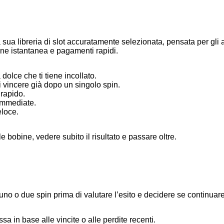
sua libreria di slot accuratamente selezionata, pensata per gli
ione istantanea e pagamenti rapidi.
olce che ti tiene incollato.
vincere già dopo un singolo spin.
rapido.
 immediate.
eloce.
le bobine, vedere subito il risultato e passare oltre.
 uno o due spin prima di valutare l’esito e decidere se continuare
in base alle vincite o alle perdite recenti.