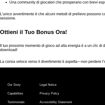
Una community di giocatori che prosperano con brevi esp
L’unico avvertimento è che alcuni metodi di prelievo possono c
sessione.
Ottieni il Tuo Bonus Ora!
Il tuo prossimo momento di gioco ad alta energia è a un clic di 
download!
La corsia veloce verso il divertimento ti aspetta—non perdere l’
Our Story
Legal Notice
Capabilities
Privacy Policy
Testimonials
Accessibility Statement