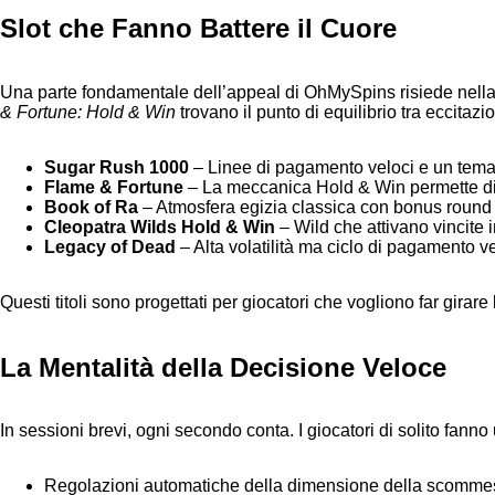
Slot che Fanno Battere il Cuore
Una parte fondamentale dell’appeal di OhMySpins risiede nella 
& Fortune: Hold & Win
trovano il punto di equilibrio tra eccitaz
Sugar Rush 1000
– Linee di pagamento veloci e un tema d
Flame & Fortune
– La meccanica Hold & Win permette di 
Book of Ra
– Atmosfera egizia classica con bonus round 
Cleopatra Wilds Hold & Win
– Wild che attivano vincite
Legacy of Dead
– Alta volatilità ma ciclo di pagamento v
Questi titoli sono progettati per giocatori che vogliono far girare 
La Mentalità della Decisione Veloce
In sessioni brevi, ogni secondo conta. I giocatori di solito fanno
Regolazioni automatiche della dimensione della scommessa 