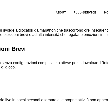
ABOUT
FULL-SERVICE
HO
 si rivolge a giocatori da marathon che trascorrono ore insegue
 sessioni brevi e ad alta intensità che regalano emozioni immedi
oni Brevi
co senza configurazioni complicate o attese per il download. L’in
 di gioco.
lo live in pochi secondi e tornare alle proprie attività non appe