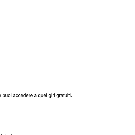
puoi accedere a quei giri gratuiti.