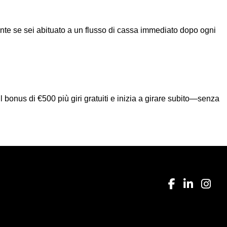
nte se sei abituato a un flusso di cassa immediato dopo ogni
 il bonus di €500 più giri gratuiti e inizia a girare subito—senza