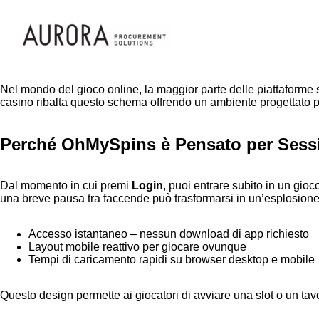
Nel mondo del gioco online, la maggior parte delle piattaforme
casino ribalta questo schema offrendo un ambiente progettato per
Perché OhMySpins è Pensato per Sessi
Dal momento in cui premi
Login
, puoi entrare subito in un gio
una breve pausa tra faccende può trasformarsi in un’esplosione
Accesso istantaneo – nessun download di app richiesto
Layout mobile reattivo per giocare ovunque
Tempi di caricamento rapidi su browser desktop e mobile
Questo design permette ai giocatori di avviare una slot o un tavo