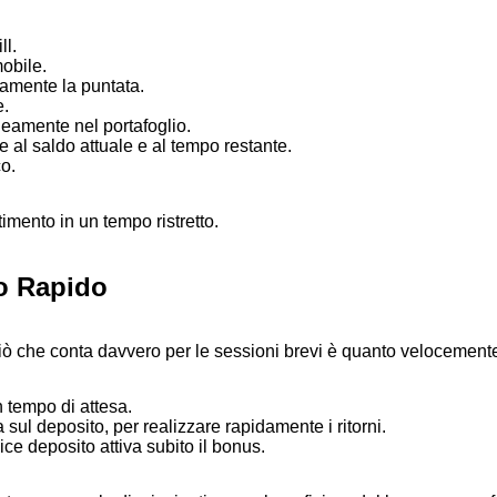
ll.
obile.
camente la puntata.
e.
neamente nel portafoglio.
 al saldo attuale e al tempo restante.
co.
rtimento in un tempo ristretto.
co Rapido
ciò che conta davvero per le sessioni brevi è quanto velocemente 
tempo di attesa.
ul deposito, per realizzare rapidamente i ritorni.
e deposito attiva subito il bonus.