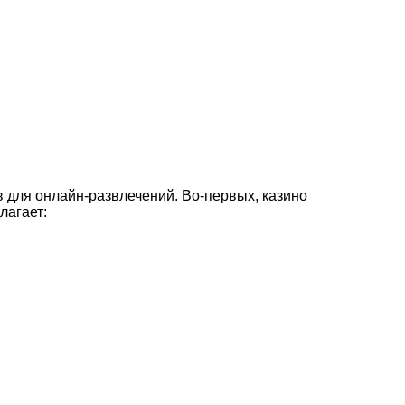
 для онлайн-развлечений. Во-первых, казино
лагает: