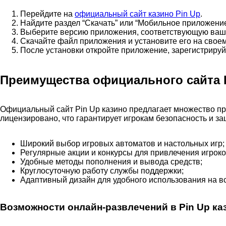
Перейдите на
официальный сайт казино Pin Up
.
Найдите раздел “Скачать” или “Мобильное приложение
Выберите версию приложения, соответствующую вашей
Скачайте файл приложения и установите его на своем
После установки откройте приложение, зарегистрируйт
Преимущества официального сайта P
Официальный сайт Pin Up казино предлагает множество пр
лицензировано, что гарантирует игрокам безопасность и з
Широкий выбор игровых автоматов и настольных игр;
Регулярные акции и конкурсы для привлечения игроко
Удобные методы пополнения и вывода средств;
Круглосуточную работу службы поддержки;
Адаптивный дизайн для удобного использования на вс
Возможности онлайн-развлечений в Pin Up ка