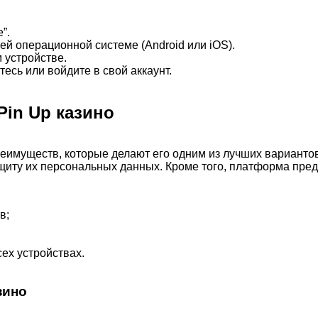
”.
 операционной системе (Android или iOS).
 устройстве.
есь или войдите в свой аккаунт.
in Up казино
еимуществ, которые делают его одним из лучших вариантов
ащиту их персональных данных. Кроме того, платформа пред
в;
ех устройствах.
зино