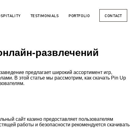
SPITALITY
TESTIMONIALS
PORTFOLIO
CONTACT
 онлайн-развлечений
 заведение предлагает широкий ассортимент игр,
ми. В этой статье мы рассмотрим, как скачать Pin Up
зователям.
альный сайт казино предоставляет пользователям
естящей работы и безопасности рекомендуется скачивать