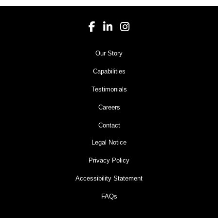
Our Story
Capabilities
Testimonials
Careers
Contact
Legal Notice
Privacy Policy
Accessibility Statement
FAQs