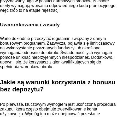
przyznawany ulga w postaci darmowych środków. Niektóre
oferty wymagają wpisania odpowiedniego kodu promocyjnego,
więc zrób to na etapie rejestracji.
Uwarunkowania i zasady
Warto dokładnie przeczytać regulamin związany z danym
bonusowym programem. Zazwyczaj pojawia się limit czasowy
na wykorzystanie przyznanych funduszy lub określone
wymagania odnośnie do obrotu. Świadomość tych wymagań
pomoże uniknąć nieprzyjemnych niespodzianek. Dodatkowo,
upewnij się, że korzystasz z gier kwalifikujących się do
spełnienia warunków obrotu.
Jakie są warunki korzystania z bonusu
bez depozytu?
Po pierwsze, kluczowym wymogiem jest ukończona procedura
zakupu, która często obejmuje zweryfikowanie konta
użytkownika. Wymóg ten może obejmować przesłanie