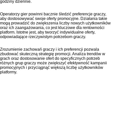
godziny dziennie.
Operatorzy gier powinni bacznie śledzić preferencje graczy,
aby dostosowywać swoje oferty promocyjne. Działania takie
mogą prowadzić do zwiększenia liczby nowych użytkowników
oraz ich zaangażowania, co jest kluczowe dla rentowności
platform. Istotne jest, aby tworzyć indywidualne oferty,
odpowiadające rzeczywistym potrzebom graczy.
Zrozumienie zachowań graczy i ich preferencji pozwala
zbudować skuteczną strategię promocji. Analiza trendów w
grach oraz dostosowanie ofert do specyficznych potrzeb
różnych grup graczy może zwiększyć efektywność kampanii
promocyjnych i przyciągnąć większą liczbę użytkowników
platformy.