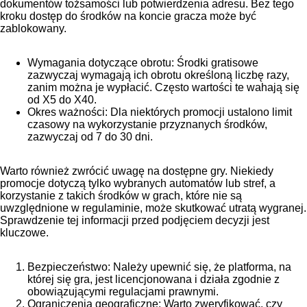
dokumentów tożsamości lub potwierdzenia adresu. Bez tego
kroku dostęp do środków na koncie gracza może być
zablokowany.
Wymagania dotyczące obrotu: Środki gratisowe
zazwyczaj wymagają ich obrotu określoną liczbę razy,
zanim można je wypłacić. Często wartości te wahają się
od X5 do X40.
Okres ważności: Dla niektórych promocji ustalono limit
czasowy na wykorzystanie przyznanych środków,
zazwyczaj od 7 do 30 dni.
Warto również zwrócić uwagę na dostępne gry. Niekiedy
promocje dotyczą tylko wybranych automatów lub stref, a
korzystanie z takich środków w grach, które nie są
uwzględnione w regulaminie, może skutkować utratą wygranej.
Sprawdzenie tej informacji przed podjęciem decyzji jest
kluczowe.
Bezpieczeństwo: Należy upewnić się, że platforma, na
której się gra, jest licencjonowana i działa zgodnie z
obowiązującymi regulacjami prawnymi.
Ograniczenia geograficzne: Warto zweryfikować, czy