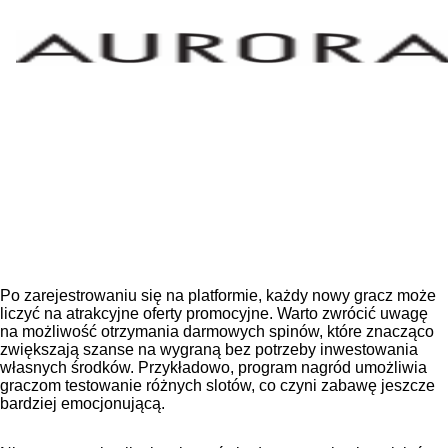
Po zarejestrowaniu się na platformie, każdy nowy gracz może
liczyć na atrakcyjne oferty promocyjne. Warto zwrócić uwagę
na możliwość otrzymania darmowych spinów, które znacząco
zwiększają szanse na wygraną bez potrzeby inwestowania
własnych środków. Przykładowo, program nagród umożliwia
graczom testowanie różnych slotów, co czyni zabawę jeszcze
bardziej emocjonującą.