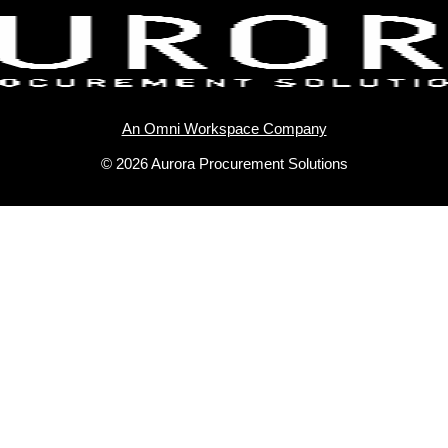
An Omni Workspace Company
© 2026 Aurora Procurement Solutions