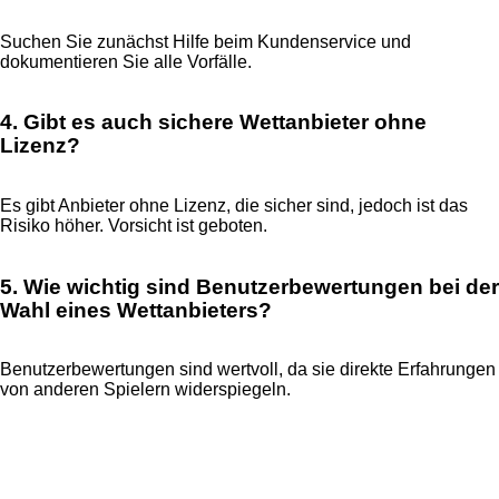
Suchen Sie zunächst Hilfe beim Kundenservice und
dokumentieren Sie alle Vorfälle.
4. Gibt es auch sichere Wettanbieter ohne
Lizenz?
Es gibt Anbieter ohne Lizenz, die sicher sind, jedoch ist das
Risiko höher. Vorsicht ist geboten.
5. Wie wichtig sind Benutzerbewertungen bei der
Wahl eines Wettanbieters?
Benutzerbewertungen sind wertvoll, da sie direkte Erfahrungen
von anderen Spielern widerspiegeln.