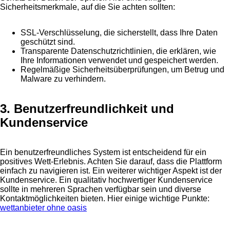
Sicherheitsmerkmale, auf die Sie achten sollten:
SSL-Verschlüsselung, die sicherstellt, dass Ihre Daten
geschützt sind.
Transparente Datenschutzrichtlinien, die erklären, wie
Ihre Informationen verwendet und gespeichert werden.
Regelmäßige Sicherheitsüberprüfungen, um Betrug und
Malware zu verhindern.
3. Benutzerfreundlichkeit und
Kundenservice
Ein benutzerfreundliches System ist entscheidend für ein
positives Wett-Erlebnis. Achten Sie darauf, dass die Plattform
einfach zu navigieren ist. Ein weiterer wichtiger Aspekt ist der
Kundenservice. Ein qualitativ hochwertiger Kundenservice
sollte in mehreren Sprachen verfügbar sein und diverse
Kontaktmöglichkeiten bieten. Hier einige wichtige Punkte:
wettanbieter ohne oasis