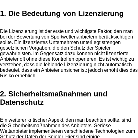
1. Die Bedeutung von Lizenzierung
Die Lizenzierung ist der erste und wichtigste Faktor, den man
bei der Bewertung von Sportwettenanbietern berücksichtigen
sollte. Ein lizenziertes Unternehmen unterliegt strengen
gesetzlichen Vorgaben, die den Schutz der Spieler
gewährleisten. Im Gegensatz dazu können nicht lizenzierte
Anbieter oft ohne diese Kontrollen operieren. Es ist wichtig zu
verstehen, dass die fehlende Lizenzierung nicht automatisch
bedeutet, dass ein Anbieter unsicher ist; jedoch erhöht dies das
Risiko erheblich.
2. Sicherheitsmaßnahmen und
Datenschutz
Ein weiterer kritischer Aspekt, den man beachten sollte, sind
die Sicherheitsmaßnahmen des Anbieters. Seriöse
Wettanbieter implementieren verschiedene Technologien zum
Schutz der Daten der Spieler. Hier sind einige