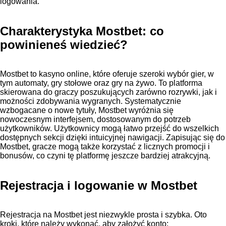
logowania.
Charakterystyka Mostbet: co
powinieneś wiedzieć?
Mostbet to kasyno online, które oferuje szeroki wybór gier, w
tym automaty, gry stołowe oraz gry na żywo. To platforma
skierowana do graczy poszukujących zarówno rozrywki, jak i
możności zdobywania wygranych. Systematycznie
wzbogacane o nowe tytuły, Mostbet wyróżnia się
nowoczesnym interfejsem, dostosowanym do potrzeb
użytkowników. Użytkownicy mogą łatwo przejść do wszelkich
dostępnych sekcji dzięki intuicyjnej nawigacji. Zapisując się do
Mostbet, gracze mogą także korzystać z licznych promocji i
bonusów, co czyni tę platformę jeszcze bardziej atrakcyjną.
Rejestracja i logowanie w Mostbet
Rejestracja na Mostbet jest niezwykle prosta i szybka. Oto
kroki, które należy wykonać, aby założyć konto: