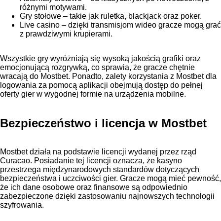
różnymi motywami.
Gry stołowe – takie jak ruletka, blackjack oraz poker.
Live casino – dzięki transmisjom wideo gracze mogą grać
z prawdziwymi krupierami.
Wszystkie gry wyróżniają się wysoką jakością grafiki oraz
emocjonującą rozgrywką, co sprawia, że gracze chętnie
wracają do Mostbet. Ponadto, zalety korzystania z Mostbet dla
logowania za pomocą aplikacji obejmują dostęp do pełnej
oferty gier w wygodnej formie na urządzenia mobilne.
Bezpieczeństwo i licencja w Mostbet
Mostbet działa na podstawie licencji wydanej przez rząd
Curacao. Posiadanie tej licencji oznacza, że kasyno
przestrzega międzynarodowych standardów dotyczących
bezpieczeństwa i uczciwości gier. Gracze mogą mieć pewność,
że ich dane osobowe oraz finansowe są odpowiednio
zabezpieczone dzięki zastosowaniu najnowszych technologii
szyfrowania.