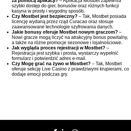
za pomocą aplikacji?
– Aplikacja Mostbet zapewnia
szybki dostęp do gier, bonusów oraz różnych funkcji
kasyna w prosty i wygodny sposób.
Czy Mostbet jest bezpieczny?
– Tak, Mostbet posiada
licencję wydaną przez rząd Curacao oraz stosuje
zaawansowane technologie szyfrowania danych.
Jakie bonusy oferuje Mostbet nowym graczom?
–
Nowi gracze mogą liczyć na atrakcyjny bonus powitalny,
a także na różne promocje sezonowe i lojalnościowe.
Jak wygląda proces rejestracji w Mostbet?
–
Rejestracja jest szybka i prosta, wystarczy wypełnić
formularz i potwierdzić adres e-mail.
Czy Mogę grać na żywo w Mostbet?
– Tak, Mostbet
oferuje sekcję Live Casino z prawdziwymi krupierami, co
dodaje emocji podczas gry.